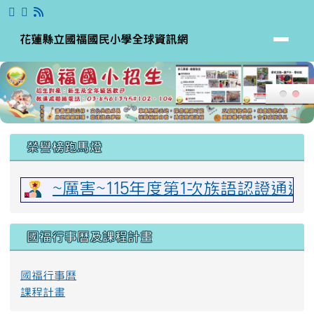
花蓮縣立國福國民小學全球資訊網
跳至主內容區
花蓮縣立國福國民小學全球資訊網
頁尾區域
上中區域內容
榮譽榜跑馬燈
~厲害~115年度第1次族語認證通
國福行事曆及課程計畫
國福行事曆
課程計畫