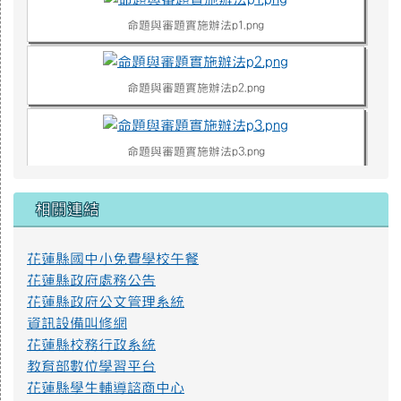
命題與審題實施辦法p1.png
命題與審題實施辦法p2.png
命題與審題實施辦法p3.png
相關連結
命題與審題實施辦法p4.png
花蓮縣國中小免費學校午餐
不迷小紅書，青春不迷途
花蓮縣政府處務公告
近年小紅書APP為國人下載使用，產生資訊安全疑慮、詐騙
花蓮縣政府公文管理系統
或其他校園安全事件，經查內政部警政署165打詐儀表板「縣市
資訊設備叫修網
案例」列有423件因使用小紅書遭詐騙之案例，態樣包含：網路
花蓮縣校務行政系統
購物詐騙、假交友（投資詐財）詐騙、假買家騙賣家詐騙、假
求職詐騙、色情應召詐財詐騙等。因此，教育部建置「不迷小
教育部數位學習平台
紅書，青春不迷途」專區，提供小紅書潛在威脅教育宣導資源
花蓮縣學生輔導諮商中心
及講師資料，請多加推廣運用。