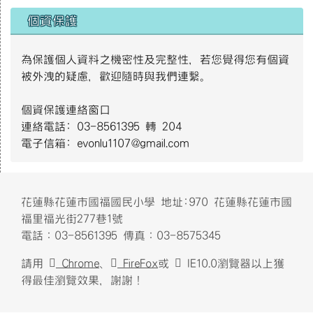
個資保護
S__4137014.jpg
為保護個人資料之機密性及完整性，若您覺得您有個資
被外洩的疑慮，歡迎隨時與我們連繫。
4月2日世界關懷自閉症日主視覺｜衛生福利部社會及家庭署(112
個資保護連絡窗口
年製).jpg
連絡電話: 03-8561395 轉 204
電子信箱: evonlu1107@gmail.com
12月3日國際身心障礙者日-智能障礙者主視覺｜衛生福利部社
會及家庭署(112年製).jpg
頁尾區域內容
花蓮縣花蓮市國福國民小學 地址:970 花蓮縣花蓮市國
福里福光街277巷1號
電話：03-8561395 傳真：03-8575345
請用
Chrome
、
FireFox
或
IE10.0瀏覽器以上獲
得最佳瀏覽效果，謝謝！