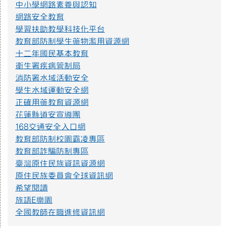
中小學網路素養與認知
https://eliteracy.edu.tw/Shorts/xiaohongshu.html
網路安全教育
學習扶助教學科技化平台
教育部防制學生藥物濫用資源網
提升社會大眾對身心障礙者權利公約1.jpg
十二年國民基本教育
衛生署疾病管制局
消防署水域活動安全
提升社會大眾對身心障礙者權利公約2.jpg
學生水域運動安全網
正確用藥教育資源網
花蓮縣道安宣導團
防範一氧化碳中毐.jpg
168交通安全入口網
教育部防制校園霸凌專區
教育部詐騙防制專區
遊樂設施管理規範3.png
臺灣原住民族資訊資源網
原住民族委員會全球資訊網
遊樂設施管理規範2.png
希望閱讀
族語E樂園
全國教師在職進修資訊網
遊樂設施管理規範1.png