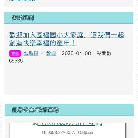
焦點新聞
歡迎加入國福國小大家庭，讓我們一起
創造快樂幸福的童年！
曾麒恩
-
教導
| 2026-04-08 | 點閱數：
宣導
65535
右邊區域內容
訊息公告/政策宣導
1150351593A00_ATTCH3.jpg
1150351593A00_ATTCH6.jpg