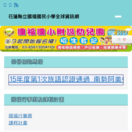
花蓮縣立國福國民小學全球資訊網
跳至主內容區
花蓮縣立國福國民小學全球資訊網
頁尾區域
上中區域內容
榮譽榜跑馬燈
~115年度第1次族語認證通過 南勢阿美
國福行事曆及課程計畫
國福行事曆
課程計畫