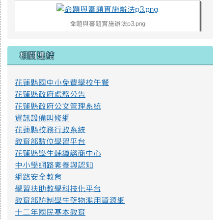
命題與審題實施辦法p3.png
相關連結
命題與審題實施辦法p4.png
花蓮縣國中小免費學校午餐
不迷小紅書，青春不迷途
花蓮縣政府處務公告
近年小紅書APP為國人下載使用，產生資訊安全疑慮、詐騙
花蓮縣政府公文管理系統
或其他校園安全事件，經查內政部警政署165打詐儀表板「縣市
資訊設備叫修網
案例」列有423件因使用小紅書遭詐騙之案例，態樣包含：網路
花蓮縣校務行政系統
購物詐騙、假交友（投資詐財）詐騙、假買家騙賣家詐騙、假
求職詐騙、色情應召詐財詐騙等。因此，教育部建置「不迷小
教育部數位學習平台
紅書，青春不迷途」專區，提供小紅書潛在威脅教育宣導資源
花蓮縣學生輔導諮商中心
及講師資料，請多加推廣運用。
中小學網路素養與認知
https://eliteracy.edu.tw/Shorts/xiaohongshu.html
網路安全教育
學習扶助教學科技化平台
教育部防制學生藥物濫用資源網
提升社會大眾對身心障礙者權利公約1.jpg
十二年國民基本教育