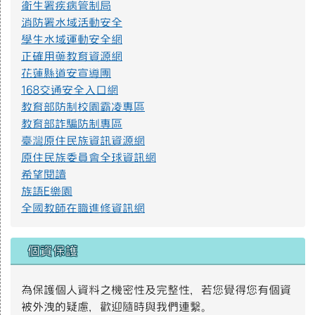
衛生署疾病管制局
消防署水域活動安全
提升社會大眾對身心障礙者權利公約2.jpg
學生水域運動安全網
正確用藥教育資源網
花蓮縣道安宣導團
防範一氧化碳中毐.jpg
168交通安全入口網
教育部防制校園霸凌專區
教育部詐騙防制專區
遊樂設施管理規範3.png
臺灣原住民族資訊資源網
原住民族委員會全球資訊網
遊樂設施管理規範2.png
希望閱讀
族語E樂園
全國教師在職進修資訊網
遊樂設施管理規範1.png
個資保護
S__4137014.jpg
為保護個人資料之機密性及完整性，若您覺得您有個資
被外洩的疑慮，歡迎隨時與我們連繫。