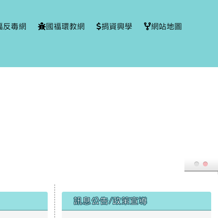
福反毒網
國福環教網
捐資興學
網站地圖
右邊區域內容
訊息公告/政策宣導
1150351593A00_ATTCH3.jpg
美中級：宋湘慈 撒奇萊雅中級：羅永珈、林
1150351593A00_ATTCH6.jpg
1150351593A00_ATTCH7.jpeg
1150351593A00_ATTCH5-images-1.jpg