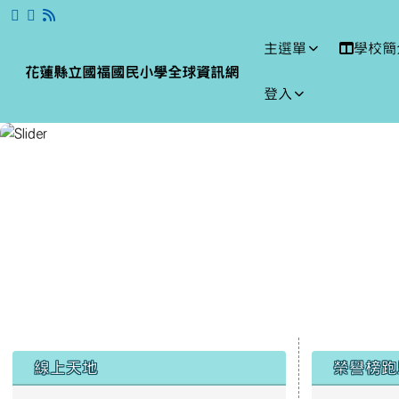
跳至主內容區
花蓮縣立國福國民小學全
主選單
學校簡
花蓮縣立國福國民小學全球資訊網
登入
頁尾區域
左邊區域內容
上中區
線上天地
榮譽榜跑
國福粉絲頁
~
國福活動影片
國福行事
焦點新聞
國福行事曆
歡迎加入國福國小大家
課程計畫
庭，讓我們一起創造快樂