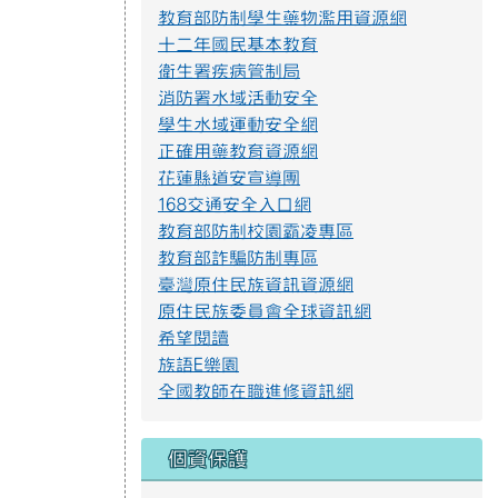
教育部詐騙防制專區
臺灣原住民族資訊資源網
提升社會大眾對身心障礙者權利公約2.jpg
原住民族委員會全球資訊網
希望閱讀
族語E樂園
防範一氧化碳中毐.jpg
全國教師在職進修資訊網
遊樂設施管理規範3.png
個資保護
為保護個人資料之機密性及完整性，若
遊樂設施管理規範2.png
您覺得您有個資被外洩的疑慮，歡迎隨
時與我們連繫。
遊樂設施管理規範1.png
個資保護連絡窗口
連絡電話: 03-8561395 轉 204
S__4137014.jpg
電子信箱: evonlu1107@gmail.com