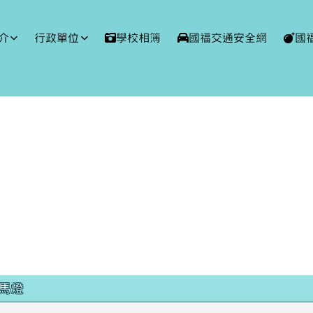
球資訊網
介
行政單位
學校相簿
國福交通安全網
國
域內容
馬燈
厲害~115年度第1次族語認證通過 南勢阿
曆及課程計畫