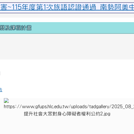
區域
簿
告