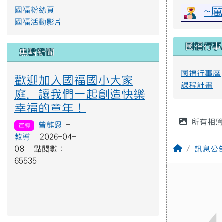
幸福的童年！
主內容
所有相
曾麒恩
-
宣導
教導
| 2026-04-
回首頁
08 | 點閱數：
訊息公
65535