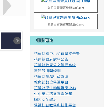
花蓮縣國中小免費學校午餐
命題與審題實施辦法p4.png
花蓮縣政府處務公告
花蓮縣政府公文管理系統
資訊設備叫修網
不迷小紅書，青春不迷途
花蓮縣校務行政系統
近年小紅書APP為國人下載使用，產生
教育部數位學習平台
資訊安全疑慮、詐騙或其他校園安全事件，
花蓮縣學生輔導諮商中心
經查內政部警政署165打詐儀表板「縣市案
例」列有423件因使用小紅書遭詐騙之案
中小學網路素養與認知
例，態樣包含：網路購物詐騙、假交友（投
網路安全教育
資詐財）詐騙、假買家騙賣家詐騙、假求職
學習扶助教學科技化平台
詐騙、色情應召詐財詐騙等。因此，教育部
教育部防制學生藥物濫用資源網
建置「不迷小紅書，青春不迷途」專區，提
供小紅書潛在威脅教育宣導資源及講師資
十二年國民基本教育
料，請多加推廣運用。
衛生署疾病管制局
https://eliteracy.edu.tw/Shorts/xiaohongshu.html
消防署水域活動安全
學生水域運動安全網
正確用藥教育資源網
花蓮縣道安宣導團
提升社會大眾對身心障礙者權利公約1.jpg
168交通安全入口網
教育部防制校園霸凌專區