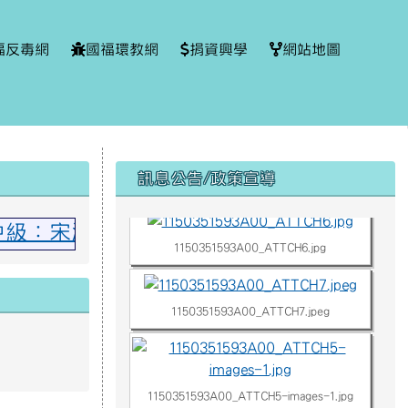
福反毒網
國福環教網
捐資興學
網站地圖
右邊區域內容
1150351593A00_ATTCH3.jpg
訊息公告/政策宣導
美中級：宋湘慈 撒奇萊雅中級：羅永珈、林
1150351593A00_ATTCH6.jpg
1150351593A00_ATTCH7.jpeg
1150351593A00_ATTCH5-images-1.jpg