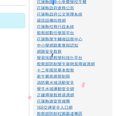
花蓮縣國中小免費學校午餐
命題與審題實施辦法p4.png
花蓮縣政府處務公告
花蓮縣政府公文管理系統
資訊設備叫修網
不迷小紅書，青春不迷途
花蓮縣校務行政系統
近年小紅書APP為國人下載使用，產生
教育部數位學習平台
資訊安全疑慮、詐騙或其他校園安全事件，
經查內政部警政署165打詐儀表板「縣市案
花蓮縣學生輔導諮商中心
例」列有423件因使用小紅書遭詐騙之案
中小學網路素養與認知
例，態樣包含：網路購物詐騙、假交友（投
網路安全教育
資詐財）詐騙、假買家騙賣家詐騙、假求職
學習扶助教學科技化平台
詐騙、色情應召詐財詐騙等。因此，教育部
建置「不迷小紅書，青春不迷途」專區，提
教育部防制學生藥物濫用資源網
供小紅書潛在威脅教育宣導資源及講師資
十二年國民基本教育
料，請多加推廣運用。
衛生署疾病管制局
https://eliteracy.edu.tw/Shorts/xiaohongshu.html
消防署水域活動安全
學生水域運動安全網
正確用藥教育資源網
花蓮縣道安宣導團
提升社會大眾對身心障礙者權利公約1.jpg
168交通安全入口網
教育部防制校園霸凌專區