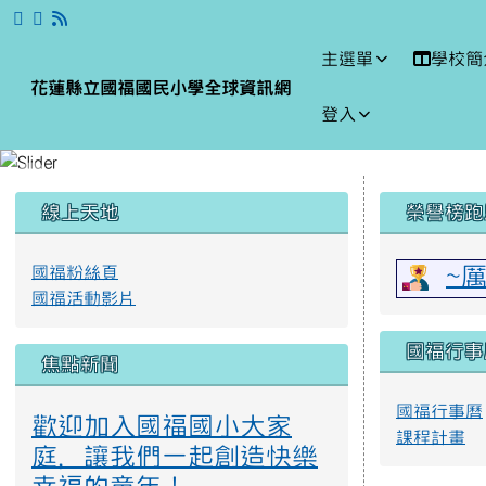
跳至主內容區
花蓮縣立國福國民小學全
主選單
學校簡
花蓮縣立國福國民小學全球資訊網
登入
頁尾區域
左邊區域內容
上中區
線上天地
榮譽榜跑
國福粉絲頁
~
國福活動影片
國福行事
焦點新聞
國福行事曆
歡迎加入國福國小大家
課程計畫
庭，讓我們一起創造快樂