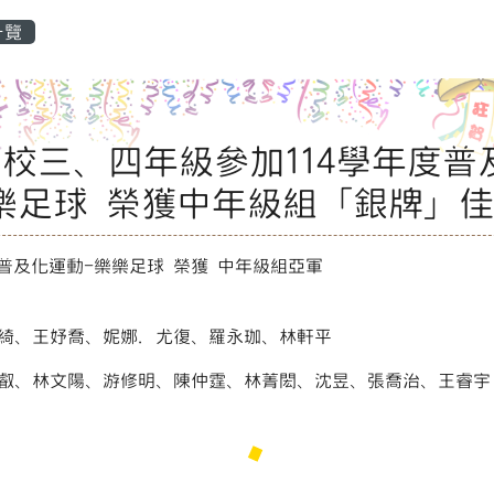
區域
一覽
本校三、四年級參加114學年度普
樂足球 榮獲中年級組「銀牌」
年度普及化運動-樂樂足球 榮獲 中年級組亞軍
綺、王妤喬、妮娜．尤復、羅永珈、林軒平
叡、林文陽、游修明、陳仲霆、林菁閎、沈昱、張喬治、王睿宇