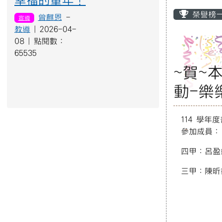
幸福的童年！
主內容
榮譽榜
曾麒恩
-
宣導
教導
| 2026-04-
08 | 點閱數：
65535
~賀~
動-樂
114 學
參加成員：
四甲：呂盈
三甲：陳昕