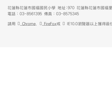
頁尾區域內容
花蓮縣花蓮市國福國民小學 地址:970 花蓮縣花蓮市國福里
電話：03-8561395 傳真：03-8575345
請用
Chrome
、
FireFox
或
IE10.0瀏覽器以上獲得