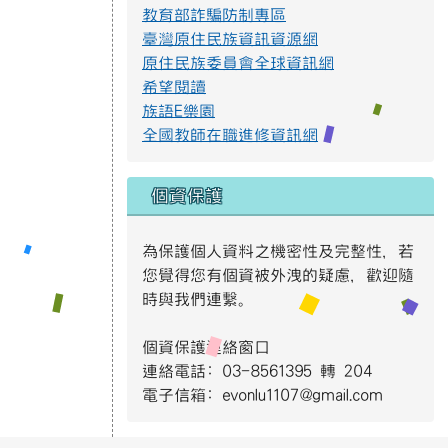
教育部詐騙防制專區
臺灣原住民族資訊資源網
提升社會大眾對身心障礙者權利公約2.jpg
原住民族委員會全球資訊網
希望閱讀
防範一氧化碳中毐.jpg
族語E樂園
全國教師在職進修資訊網
遊樂設施管理規範3.png
個資保護
遊樂設施管理規範2.png
為保護個人資料之機密性及完整性，若
您覺得您有個資被外洩的疑慮，歡迎隨
時與我們連繫。
遊樂設施管理規範1.png
個資保護連絡窗口
連絡電話: 03-8561395 轉 204
S__4137014.jpg
電子信箱: evonlu1107@gmail.com