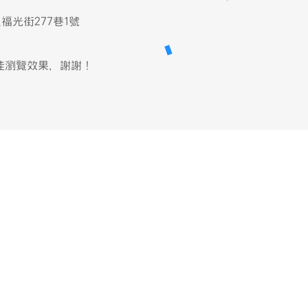
福光街277巷1號
最佳瀏覽效果，謝謝！