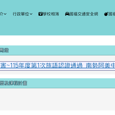
球資訊網
介
行政單位
學校相簿
國福交通安全網
國
域內容
馬燈
厲害~115年度第1次族語認證通過 南勢阿
曆及課程計畫