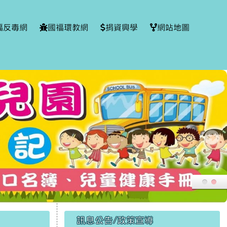
福反毒網
國福環教網
捐資興學
網站地圖
右邊區域內容
1708481928772.jpg
訊息公告/政策宣導