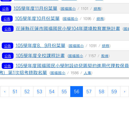
105學年度11月份菜單
公告
(
國福國小
/ 1101 /
總務
)
5
105學年度10月份菜單
公告
(
國福國小
/ 1095 /
總務
)
8
花蓮縣花蓮市國福國民小學104年環境教育實施計畫
公告
(
國
7
105學年度8、9月份菜單
公告
(
國福國小
/ 1091 /
總務
)
0
105學年度全校課程計畫
公告
(
國福國小
/ 1157 /
教導
)
6
105學年度國福國民小學附設幼兒園契約進用代理教保員
公告
考）第1次招考錄取名單
(
國福國小
/ 1586 /
人事
)
第一頁
上一頁
(目前頁次)
‹
51
52
53
54
55
56
57
58
59
›