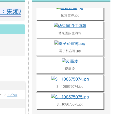
：宋湘慈 撒奇萊雅中級：羅永珈、林菁閎
個資宣導.jpg
幼兒園招生海報
電子菸宣導.jpg
反霸凌
S__108675074.jpg
51 /
不分類
)
S__108675075.jpg