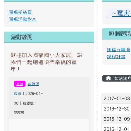
國福粉絲頁
~厲害~1
國福活動影片
國福行事
焦點新聞
國福行事曆
歡迎加入國福國小大家庭，讓
課程計畫
我們一起創造快樂幸福的童
年！
主內容
本站消
宣導
曾麒恩
-
教導
| 2026-04-
文章列
2017-01-0
08 | 點閱數：
2016-12-3
65535
2016-12-0
2016-12-0