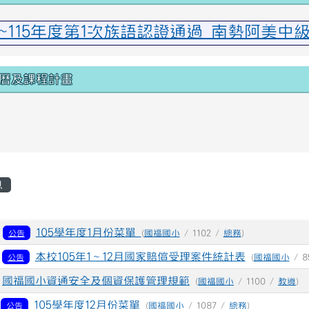
15年度第1次族語認證通過 南勢阿美中級
曆及課程計畫
區域
息
表
3
105學年度1月份菜單
公告
(
國福國小
/ 1102 /
總務
)
0
本校105年1～12月國家賠償受理案件統計表
公告
(
國福國小
/ 8
9
國福國小資通安全及個資保護管理規範
(
國福國小
/ 1100 /
教導
)
1
105學年度12月份菜單
公告
(
國福國小
/ 1087 /
總務
)