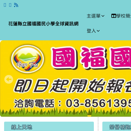
跳至主內容區
花蓮縣立國福國民小學全
主選單
學校簡
花蓮縣立國福國民小學全球資訊網
登入
頁尾區域
左邊區域內容
上中區
線上天地
榮譽榜跑