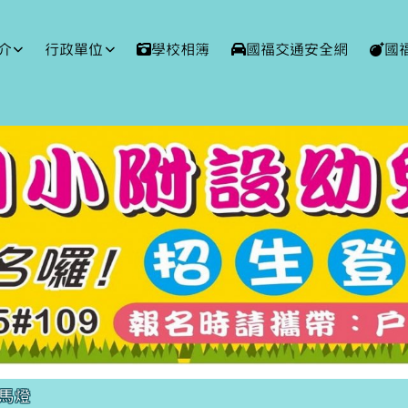
球資訊網
介
行政單位
學校相簿
國福交通安全網
國
域內容
馬燈