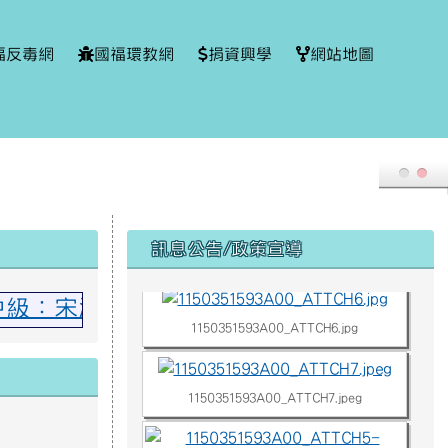
福反毒網
國福環教網
捐資興學
網站地圖
右邊區域內容
訊息公告/政策宣導
1150351593A00_ATTCH3.jpg
美中級：宋湘慈 撒奇萊雅中級：羅永珈、林
1150351593A00_ATTCH6.jpg
1150351593A00_ATTCH7.jpeg
1150351593A00_ATTCH5-images-1.jpg