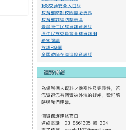
教育部詐騙防制專區
臺灣原住民族資訊資源網
提升社會大眾對身心障礙者權利公約2.jpg
原住民族委員會全球資訊網
希望閱讀
族語E樂園
防範一氧化碳中毐.jpg
全國教師在職進修資訊網
遊樂設施管理規範3.png
個資保護
為保護個人資料之機密性及完整性，若
遊樂設施管理規範2.png
您覺得您有個資被外洩的疑慮，歡迎隨
時與我們連繫。
遊樂設施管理規範1.png
個資保護連絡窗口
連絡電話: 03-8561395 轉 204
S__4137014.jpg
電子信箱: evonlu1107@gmail.com