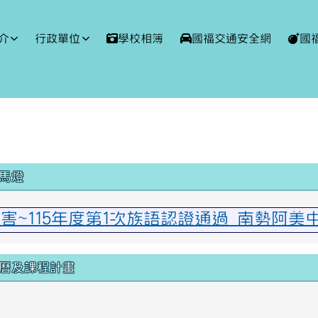
球資訊網
介
行政單位
學校相簿
國福交通安全網
國
域內容
馬燈
厲害~115年度第1次族語認證通過 南勢阿
曆及課程計畫