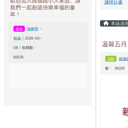
主內容
本站消
宣導
曾麒恩
-
教導
| 2026-04-
溫馨五月
08 | 點閱數：
65535
活動
國福
數： 38330