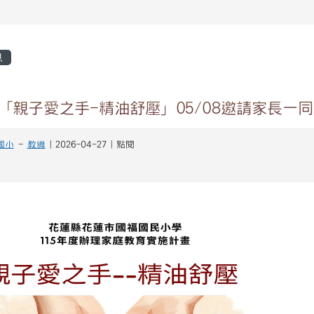
區域
息
「親子愛之手-精油舒壓」05/08邀請家長一
國小
-
教導
| 2026-04-27 | 點閱