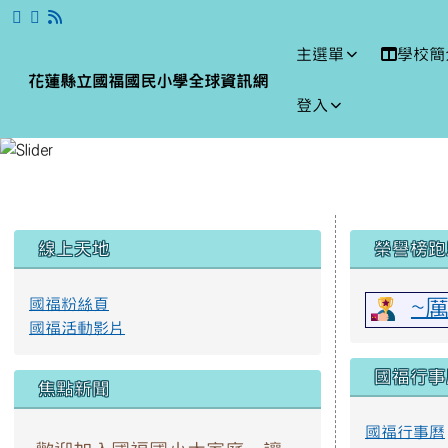
跳至主內容區
花蓮縣立國福國民小學全
主選單
學校簡
花蓮縣立國福國民小學全球資訊網
登入
頁尾區域
左邊區域內容
上中區
線上天地
榮譽榜跑
國福粉絲頁
~
國福活動影片
國福行事
焦點新聞
國福行事曆
歡迎加入國福國小大家庭，讓
課程計畫
我們一起創造快樂幸福的童
年！