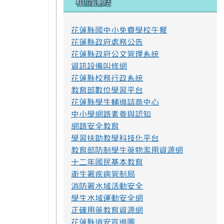
花蓮縣國中小免費學校午餐
命題與審題實施辦法p4.png
花蓮縣政府處務公告
花蓮縣政府公文管理系統
資訊設備叫修網
不迷小紅書，青春不迷途
花蓮縣校務行政系統
近年小紅書APP為國人下載使用，產生
教育部數位學習平台
資訊安全疑慮、詐騙或其他校園安全事件，
花蓮縣學生輔導諮商中心
經查內政部警政署165打詐儀表板「縣市案
例」列有423件因使用小紅書遭詐騙之案
中小學網路素養與認知
例，態樣包含：網路購物詐騙、假交友（投
網路安全教育
資詐財）詐騙、假買家騙賣家詐騙、假求職
學習扶助教學科技化平台
詐騙、色情應召詐財詐騙等。因此，教育部
教育部防制學生藥物濫用資源網
建置「不迷小紅書，青春不迷途」專區，提
供小紅書潛在威脅教育宣導資源及講師資
十二年國民基本教育
料，請多加推廣運用。
衛生署疾病管制局
https://eliteracy.edu.tw/Shorts/xiaohongshu.html
消防署水域活動安全
學生水域運動安全網
正確用藥教育資源網
花蓮縣道安宣導團
提升社會大眾對身心障礙者權利公約1.jpg
168交通安全入口網
教育部防制校園霸凌專區