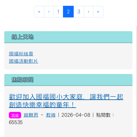
第一頁
上一頁
(目前頁次)
下一頁
最後頁
«
‹
1
2
3
›
»
左邊區域內容
線上天地
國福粉絲頁
國福活動影片
焦點新聞
歡迎加入國福國小大家庭，讓我們一起
創造快樂幸福的童年！
曾麒恩
-
教導
| 2026-04-08 | 點閱數：
宣導
65535