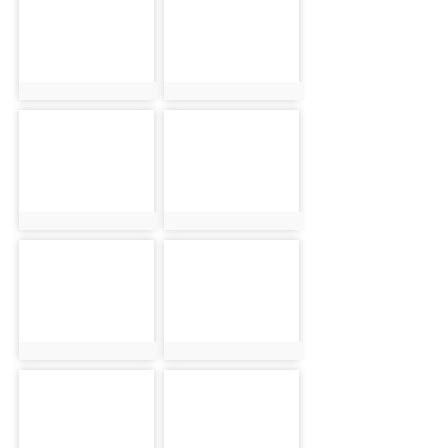
photo:2211
photo:2212
photo-2213
photo-2214
photo:2213
photo:2214
photo-2215
photo-2216
photo:2215
photo:2216
photo-2217
photo-2218