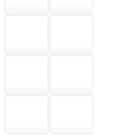
photo:2217
photo:2218
photo-2219
photo-2220
photo:2219
photo:2220
photo-2221
photo-2222
photo:2221
photo:2222
photo-2223
photo-2224
photo:2223
photo:2224