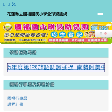
花蓮縣立國福國民小學全球資訊網
跳至主內容區
花蓮縣立國福國民小學全球資訊網
頁尾區域
上中區域內容
榮譽榜跑馬燈
115年度第1次族語認證通過 南勢阿美中
國福行事曆及課程計畫
國福行事曆
課程計畫