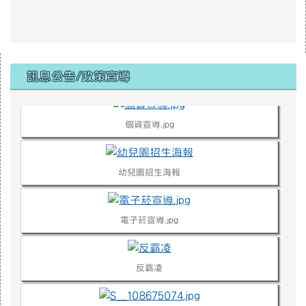
右邊區域內容
1708481928772.jpg
訊息公告/政策宣導
個資宣導.jpg
幼兒園招生海報
電子菸宣導.jpg
反霸凌