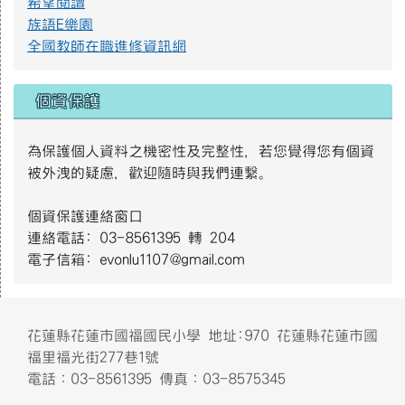
希望閱讀
族語E樂園
全國教師在職進修資訊網
個資保護
為保護個人資料之機密性及完整性，若您覺得您有個資
被外洩的疑慮，歡迎隨時與我們連繫。
個資保護連絡窗口
連絡電話: 03-8561395 轉 204
電子信箱: evonlu1107@gmail.com
頁尾區域內容
花蓮縣花蓮市國福國民小學 地址:970 花蓮縣花蓮市國
福里福光街277巷1號
電話：03-8561395 傳真：03-8575345