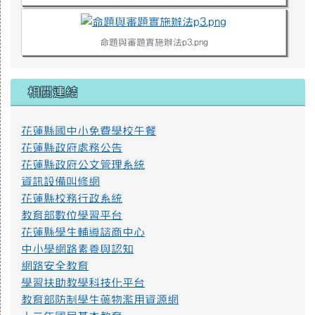
命題與審題實施辦法p3.png
命題與審題實施辦法p4.png
相關連結
花蓮縣國中小免費學校午餐
不迷小紅書，青春不迷途
花蓮縣政府處務公告
近年小紅書APP為國人下載使用，產生資訊安全疑慮、詐騙
花蓮縣政府公文管理系統
或其他校園安全事件，經查內政部警政署165打詐儀表板「縣市
資訊設備叫修網
案例」列有423件因使用小紅書遭詐騙之案例，態樣包含：網路
購物詐騙、假交友（投資詐財）詐騙、假買家騙賣家詐騙、假
花蓮縣校務行政系統
求職詐騙、色情應召詐財詐騙等。因此，教育部建置「不迷小
教育部數位學習平台
紅書，青春不迷途」專區，提供小紅書潛在威脅教育宣導資源
花蓮縣學生輔導諮商中心
及講師資料，請多加推廣運用。
https://eliteracy.edu.tw/Shorts/xiaohongshu.html
中小學網路素養與認知
網路安全教育
學習扶助教學科技化平台
提升社會大眾對身心障礙者權利公約1.jpg
教育部防制學生藥物濫用資源網