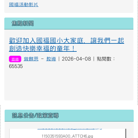
國福活動影片
焦點新聞
歡迎加入國福國小大家庭，讓我們一起
創造快樂幸福的童年！
曾麒恩
-
教導
| 2026-04-08 | 點閱數：
宣導
65535
右邊區域內容
1150351593A00_ATTCH3.jpg
訊息公告/政策宣導
1150351593A00_ATTCH6.jpg