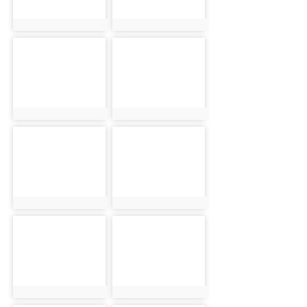
photo:2440
photo:2463
photo-2479
photo-2469
photo:2479
photo:2469
photo-2432
photo-2481
photo:2432
photo:2481
photo-2437
photo-2445
photo:2437
photo:2445