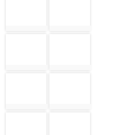
photo:2450
photo:2467
photo-2468
photo-2458
photo:2468
photo:2458
photo-2435
photo-2444
photo:2435
photo:2444
photo-2440
photo-2463