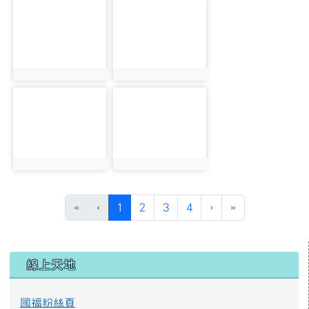
photo-2449
photo-2476
photo:2449
photo:2476
photo-2453
photo-2483
photo:2453
photo:2483
(目前頁次)
下一頁
最後頁
«
‹
1
2
3
4
›
»
左邊區域內容
線上天地
國福粉絲頁