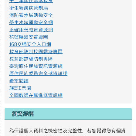
十二年國民基本教育
衛生署疾病管制局
提升社會大眾對身心障礙者權利公約2.jpg
消防署水域活動安全
學生水域運動安全網
正確用藥教育資源網
防範一氧化碳中毐.jpg
花蓮縣道安宣導團
168交通安全入口網
教育部防制校園霸凌專區
遊樂設施管理規範3.png
教育部詐騙防制專區
臺灣原住民族資訊資源網
原住民族委員會全球資訊網
遊樂設施管理規範2.png
希望閱讀
族語E樂園
全國教師在職進修資訊網
遊樂設施管理規範1.png
個資保護
S__4137014.jpg
為保護個人資料之機密性及完整性，若您覺得您有個資