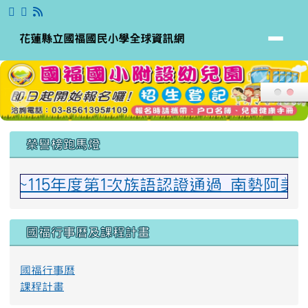
花蓮縣立國福國民小學全球資訊網
跳至主內容區
花蓮縣立國福國民小學全球資訊網
頁尾區域
上中區域內容
榮譽榜跑馬燈
~115年度第1次族語認證通過 南勢阿美
國福行事曆及課程計畫
國福行事曆
課程計畫