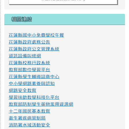
命題與審題實施辦法p4.png
相關連結
花蓮縣國中小免費學校午餐
不迷小紅書，青春不迷途
花蓮縣政府處務公告
近年小紅書APP為國人下載使用，產生資訊安全疑慮、詐騙
花蓮縣政府公文管理系統
或其他校園安全事件，經查內政部警政署165打詐儀表板「縣市
資訊設備叫修網
案例」列有423件因使用小紅書遭詐騙之案例，態樣包含：網路
購物詐騙、假交友（投資詐財）詐騙、假買家騙賣家詐騙、假
花蓮縣校務行政系統
求職詐騙、色情應召詐財詐騙等。因此，教育部建置「不迷小
教育部數位學習平台
紅書，青春不迷途」專區，提供小紅書潛在威脅教育宣導資源
花蓮縣學生輔導諮商中心
及講師資料，請多加推廣運用。
https://eliteracy.edu.tw/Shorts/xiaohongshu.html
中小學網路素養與認知
網路安全教育
學習扶助教學科技化平台
提升社會大眾對身心障礙者權利公約1.jpg
教育部防制學生藥物濫用資源網
十二年國民基本教育
衛生署疾病管制局
提升社會大眾對身心障礙者權利公約2.jpg
消防署水域活動安全