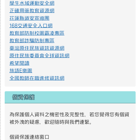
學生水域運動安全網
正確用藥教育資源網
防範一氧化碳中毐.jpg
花蓮縣道安宣導團
168交通安全入口網
教育部防制校園霸凌專區
遊樂設施管理規範3.png
教育部詐騙防制專區
臺灣原住民族資訊資源網
原住民族委員會全球資訊網
遊樂設施管理規範2.png
希望閱讀
族語E樂園
全國教師在職進修資訊網
遊樂設施管理規範1.png
個資保護
S__4137014.jpg
為保護個人資料之機密性及完整性，若您覺得您有個資
被外洩的疑慮，歡迎隨時與我們連繫。
4月2日世界關懷自閉症日主視覺｜衛生福利部社會及家庭署(112
個資保護連絡窗口
年製).jpg