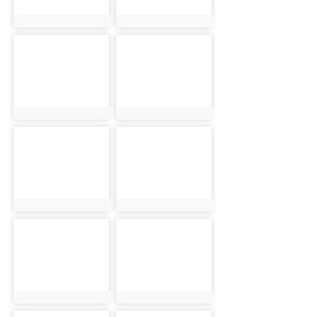
photo:2475
photo:2463
photo-2454
photo-2437
photo:2454
photo:2437
photo-2481
photo-2439
photo:2481
photo:2439
photo-2459
photo-2469
photo:2459
photo:2469