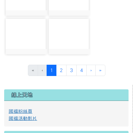
photo:2478
photo:2452
photo-2458
photo-2492
photo:2458
photo:2492
(目前頁次)
下一頁
最後頁
«
‹
1
2
3
4
›
»
左邊區域內容
線上天地
國福粉絲頁
國福活動影片