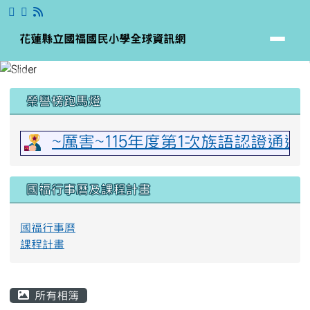
花蓮縣立國福國民小學全球資訊網
跳至主內容區
花蓮縣立國福國民小學全球資訊網
頁尾區域
上中區域內容
榮譽榜跑馬燈
~厲害~115年度第1次族語認證通
國福行事曆及課程計畫
國福行事曆
課程計畫
主內容區域
所有相簿