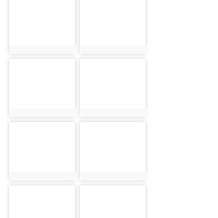
photo-2462
photo-2446
photo:2462
photo:2446
photo-2436
photo-2448
photo:2436
photo:2448
photo-2453
photo-2429
photo:2453
photo:2429
photo-2478
photo-2452