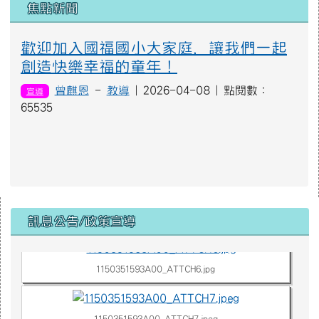
焦點新聞
歡迎加入國福國小大家庭，讓我們一起
創造快樂幸福的童年！
曾麒恩
-
教導
| 2026-04-08 | 點閱數：
宣導
65535
右邊區域內容
1150351593A00_ATTCH3.jpg
訊息公告/政策宣導
1150351593A00_ATTCH6.jpg
1150351593A00_ATTCH7.jpeg