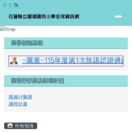
花蓮縣立國福國民小學全球資訊網
跳至主內容區
花蓮縣立國福國民小學全球資訊網
頁尾區域
上中區域內容
榮譽榜跑馬燈
~厲害~115年度第1次族語認證通
國福行事曆及課程計畫
國福行事曆
課程計畫
主內容區域
所有相簿