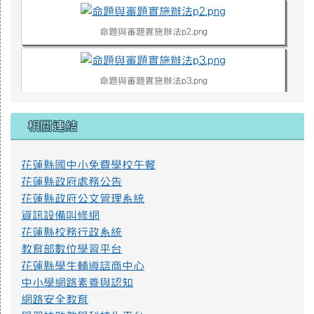
命題與審題實施辦法p2.png
命題與審題實施辦法p3.png
相關連結
命題與審題實施辦法p4.png
花蓮縣國中小免費學校午餐
不迷小紅書，青春不迷途
花蓮縣政府處務公告
近年小紅書APP為國人下載使用，產生資訊安全疑慮、詐騙
花蓮縣政府公文管理系統
或其他校園安全事件，經查內政部警政署165打詐儀表板「縣市
資訊設備叫修網
案例」列有423件因使用小紅書遭詐騙之案例，態樣包含：網路
花蓮縣校務行政系統
購物詐騙、假交友（投資詐財）詐騙、假買家騙賣家詐騙、假
求職詐騙、色情應召詐財詐騙等。因此，教育部建置「不迷小
教育部數位學習平台
紅書，青春不迷途」專區，提供小紅書潛在威脅教育宣導資源
花蓮縣學生輔導諮商中心
及講師資料，請多加推廣運用。
中小學網路素養與認知
https://eliteracy.edu.tw/Shorts/xiaohongshu.html
網路安全教育