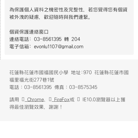
S__4137014.jpg
為保護個人資料之機密性及完整性，若您覺得您有個資
被外洩的疑慮，歡迎隨時與我們連繫。
4月2日世界關懷自閉症日主視覺｜衛生福利部社會及家庭署(112
個資保護連絡窗口
年製).jpg
連絡電話: 03-8561395 轉 204
電子信箱: evonlu1107@gmail.com
12月3日國際身心障礙者日-智能障礙者主視覺｜衛生福利部社
會及家庭署(112年製).jpg
頁尾區域內容
花蓮縣花蓮市國福國民小學 地址:970 花蓮縣花蓮市國
福里福光街277巷1號
電話：03-8561395 傳真：03-8575345
請用
Chrome
、
FireFox
或
IE10.0瀏覽器以上獲
得最佳瀏覽效果，謝謝！