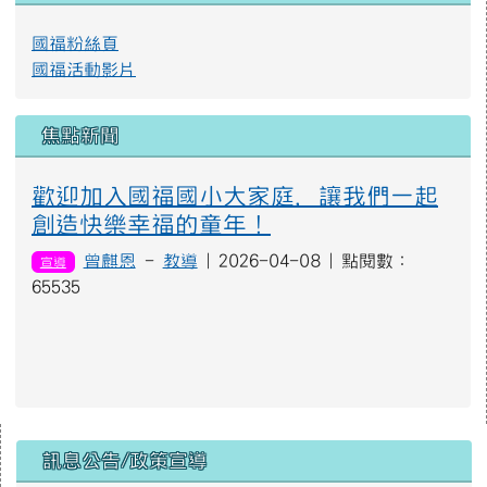
國福粉絲頁
國福活動影片
焦點新聞
歡迎加入國福國小大家庭，讓我們一起
創造快樂幸福的童年！
曾麒恩
-
教導
| 2026-04-08 | 點閱數：
宣導
65535
右邊區域內容
訊息公告/政策宣導
1150351593A00_ATTCH3.jpg