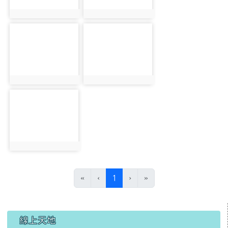
photo:1748
photo:1749
photo-1750
photo-1751
photo:1750
photo:1751
photo-1752
photo:1752
(目前頁次)
«
‹
1
›
»
左邊區域內容
線上天地