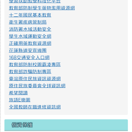
學習扶助教學科技化平台
教育部防制學生藥物濫用資源網
提升社會大眾對身心障礙者權利公約1.jpg
十二年國民基本教育
衛生署疾病管制局
消防署水域活動安全
提升社會大眾對身心障礙者權利公約2.jpg
學生水域運動安全網
正確用藥教育資源網
花蓮縣道安宣導團
防範一氧化碳中毐.jpg
168交通安全入口網
教育部防制校園霸凌專區
教育部詐騙防制專區
遊樂設施管理規範3.png
臺灣原住民族資訊資源網
原住民族委員會全球資訊網
遊樂設施管理規範2.png
希望閱讀
族語E樂園
全國教師在職進修資訊網
遊樂設施管理規範1.png
個資保護