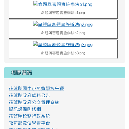
命題與審題實施辦法p1.png
命題與審題實施辦法p2.png
命題與審題實施辦法p3.png
命題與審題實施辦法p4.png
相關連結
花蓮縣國中小免費學校午餐
不迷小紅書，青春不迷途
花蓮縣政府處務公告
近年小紅書APP為國人下載使用，產生資訊安全疑慮、詐騙
花蓮縣政府公文管理系統
或其他校園安全事件，經查內政部警政署165打詐儀表板「縣市
資訊設備叫修網
案例」列有423件因使用小紅書遭詐騙之案例，態樣包含：網路
購物詐騙、假交友（投資詐財）詐騙、假買家騙賣家詐騙、假
花蓮縣校務行政系統
求職詐騙、色情應召詐財詐騙等。因此，教育部建置「不迷小
教育部數位學習平台
紅書，青春不迷途」專區，提供小紅書潛在威脅教育宣導資源