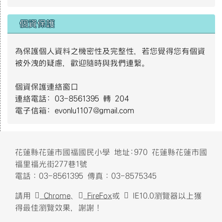
遊樂設施管理規範1.png
個資保護
S__4137014.jpg
為保護個人資料之機密性及完整性，若您覺得您有個資
被外洩的疑慮，歡迎隨時與我們連繫。
4月2日世界關懷自閉症日主視覺｜衛生福利部社會及家庭署(112
個資保護連絡窗口
年製).jpg
連絡電話: 03-8561395 轉 204
電子信箱: evonlu1107@gmail.com
12月3日國際身心障礙者日-智能障礙者主視覺｜衛生福利部社
會及家庭署(112年製).jpg
頁尾區域內容
花蓮縣花蓮市國福國民小學 地址:970 花蓮縣花蓮市國
福里福光街277巷1號
電話：03-8561395 傳真：03-8575345
請用
Chrome
、
FireFox
或
IE10.0瀏覽器以上獲
得最佳瀏覽效果，謝謝！