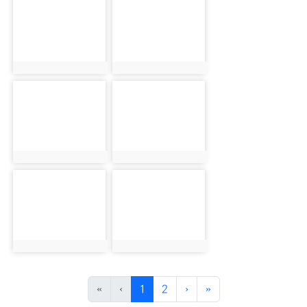
photo-1839
photo-1853
photo:1839
photo:1853
photo-1840
photo-1854
photo:1840
photo:1854
photo-1841
photo-1855
photo:1841
photo:1855
(目前頁次)
下一頁
最後頁
«
‹
1
2
›
»