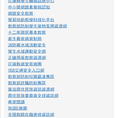
花蓮縣學生輔導諮商中心
及講師資料，請多加推廣運用。
中小學網路素養與認知
https://eliteracy.edu.tw/Shorts/xiaohongshu.html
網路安全教育
學習扶助教學科技化平台
教育部防制學生藥物濫用資源網
提升社會大眾對身心障礙者權利公約1.jpg
十二年國民基本教育
衛生署疾病管制局
提升社會大眾對身心障礙者權利公約2.jpg
消防署水域活動安全
學生水域運動安全網
正確用藥教育資源網
防範一氧化碳中毐.jpg
花蓮縣道安宣導團
168交通安全入口網
教育部防制校園霸凌專區
遊樂設施管理規範3.png
教育部詐騙防制專區
臺灣原住民族資訊資源網
原住民族委員會全球資訊網
遊樂設施管理規範2.png
希望閱讀
族語E樂園
全國教師在職進修資訊網