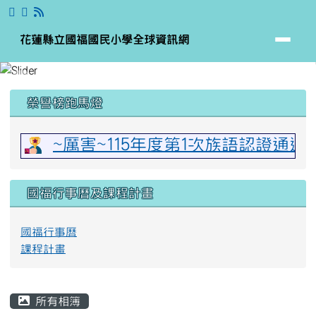
花蓮縣立國福國民小學全球資訊網
跳至主內容區
花蓮縣立國福國民小學全球資訊網
頁尾區域
上中區域內容
榮譽榜跑馬燈
~厲害~115年度第1次族語認證通
國福行事曆及課程計畫
國福行事曆
課程計畫
主內容區域
所有相簿