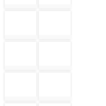
photo:1835
photo:1849
photo-1836
photo-1850
photo:1836
photo:1850
photo-1837
photo-1851
photo:1837
photo:1851
photo-1838
photo-1852
photo:1838
photo:1852