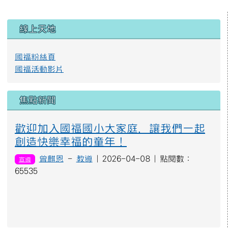
左邊區域內容
線上天地
國福粉絲頁
國福活動影片
焦點新聞
歡迎加入國福國小大家庭，讓我們一起
創造快樂幸福的童年！
曾麒恩
-
教導
| 2026-04-08 | 點閱數：
宣導
65535