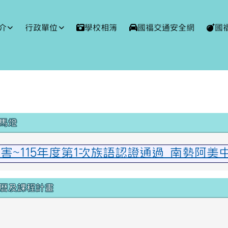
球資訊網
介
行政單位
學校相簿
國福交通安全網
國
域內容
馬燈
厲害~115年度第1次族語認證通過 南勢阿
曆及課程計畫