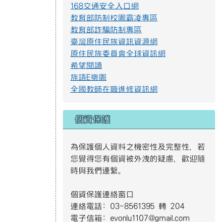
教育部詐騙防制專區
臺灣原住民族資訊資源網
提升社會大眾對身心障礙者權利公約2.jpg
原住民族委員會全球資訊網
希望閱讀
族語E樂園
防範一氧化碳中毐.jpg
全國教師在職進修資訊網
遊樂設施管理規範3.png
個資保護
為保護個人資料之機密性及完整性，若
遊樂設施管理規範2.png
您覺得您有個資被外洩的疑慮，歡迎隨
時與我們連繫。
遊樂設施管理規範1.png
個資保護連絡窗口
連絡電話: 03-8561395 轉 204
S__4137014.jpg
電子信箱: evonlu1107@gmail.com