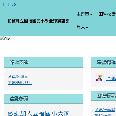
跳至主內容區
花蓮縣立國福國民小學全
主選單
學校簡
花蓮縣立國福國民小學全球資訊網
登入
頁尾區域
左邊區域內容
上中區
線上天地
榮譽榜跑
國福粉絲頁
~
國福活動影片
國福行事
焦點新聞
國福行事曆
歡迎加入國福國小大家
課程計畫
庭，讓我們一起創造快樂