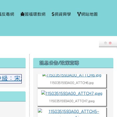
福反毒網
國福環教網
捐資興學
網站地圖
右邊區域內容
訊息公告/政策宣導
1150351593A00_ATTCH3.jpg
美中級：宋湘慈 撒奇萊雅中級：羅永珈、林
1150351593A00_ATTCH6.jpg
1150351593A00_ATTCH7.jpeg
1150351593A00_ATTCH5-images-1.jpg