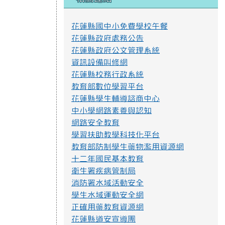
花蓮縣國中小免費學校午餐
命題與審題實施辦法p4.png
花蓮縣政府處務公告
花蓮縣政府公文管理系統
資訊設備叫修網
不迷小紅書，青春不迷途
花蓮縣校務行政系統
近年小紅書APP為國人下載使用，產生
教育部數位學習平台
資訊安全疑慮、詐騙或其他校園安全事件，
花蓮縣學生輔導諮商中心
經查內政部警政署165打詐儀表板「縣市案
例」列有423件因使用小紅書遭詐騙之案
中小學網路素養與認知
例，態樣包含：網路購物詐騙、假交友（投
網路安全教育
資詐財）詐騙、假買家騙賣家詐騙、假求職
學習扶助教學科技化平台
詐騙、色情應召詐財詐騙等。因此，教育部
教育部防制學生藥物濫用資源網
建置「不迷小紅書，青春不迷途」專區，提
供小紅書潛在威脅教育宣導資源及講師資
十二年國民基本教育
料，請多加推廣運用。
衛生署疾病管制局
https://eliteracy.edu.tw/Shorts/xiaohongshu.html
消防署水域活動安全
學生水域運動安全網
正確用藥教育資源網
花蓮縣道安宣導團
提升社會大眾對身心障礙者權利公約1.jpg
168交通安全入口網
教育部防制校園霸凌專區