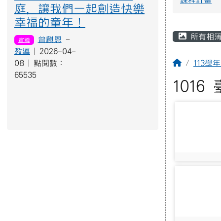
幸福的童年！
主內容
所有相
曾麒恩
-
宣導
教導
| 2026-04-
回首頁
08 | 點閱數：
113學
65535
101
photo-2020
photo:2020
photo-2024
photo:2024