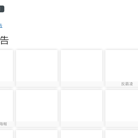
區域
簿
告
告
photo-142
photo-593
photo-592
反霸凌
photo:142
photo:593
photo:592
photo-1071
photo-1793
photo-1795
海報
photo:1071
photo:1793
photo:1795
photo-1923
photo-2398
photo-2397