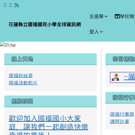
跳至主內容區
花蓮縣立國福國民小學全
主選單
學校簡
花蓮縣立國福國民小學全球資訊網
登入
頁尾區域
左邊區域內容
上中區
線上天地
榮譽榜跑
國福粉絲頁
~
國福活動影片
國福行事
焦點新聞
國福行事曆
歡迎加入國福國小大家
課程計畫
庭，讓我們一起創造快樂