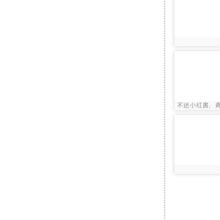
photo:1804
photo-2399
不迷小紅書，
photo:2399
途
photo-2419
photo:2419