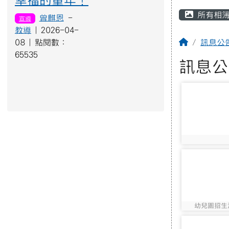
幸福的童年！
主內容
所有相
曾麒恩
-
宣導
教導
| 2026-04-
回首頁
08 | 點閱數：
訊息公
65535
訊息公
photo-724
photo:724
photo-658
幼兒園招生
photo:658
photo-1804