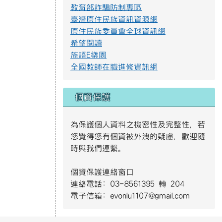
教育部詐騙防制專區
臺灣原住民族資訊資源網
提升社會大眾對身心障礙者權利公約2.jpg
原住民族委員會全球資訊網
希望閱讀
防範一氧化碳中毐.jpg
族語E樂園
全國教師在職進修資訊網
遊樂設施管理規範3.png
個資保護
遊樂設施管理規範2.png
為保護個人資料之機密性及完整性，若
您覺得您有個資被外洩的疑慮，歡迎隨
時與我們連繫。
遊樂設施管理規範1.png
個資保護連絡窗口
連絡電話: 03-8561395 轉 204
S__4137014.jpg
電子信箱: evonlu1107@gmail.com