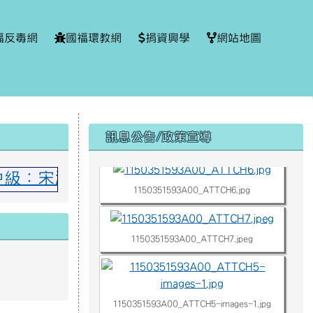
福反毒網
國福環教網
捐資興學
網站地圖
右邊區域內容
1150351593A00_ATTCH3.jpg
訊息公告/政策宣導
美中級：宋湘慈 撒奇萊雅中級：羅永珈、林
1150351593A00_ATTCH6.jpg
1150351593A00_ATTCH7.jpeg
1150351593A00_ATTCH5-images-1.jpg