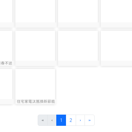
photo:1923
photo:2398
photo:2397
photo-2422
photo-2421
photo-2420
青春不迷
photo:2422
photo:2421
photo:2420
photo-2498
住宅家電汰舊換新節能
photo:2498
補助
https://save3000.moeaea.gov.tw
(目前頁次)
下一頁
最後頁
«
‹
1
2
›
»