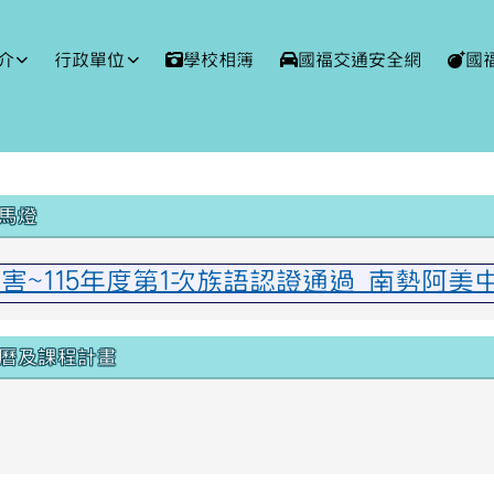
球資訊網
介
行政單位
學校相簿
國福交通安全網
國
域內容
馬燈
厲害~115年度第1次族語認證通過 南勢阿
曆及課程計畫