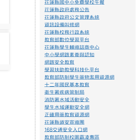
花蓮縣國中小免費學校午餐
命題與審題實施辦法p4.png
花蓮縣政府處務公告
花蓮縣政府公文管理系統
資訊設備叫修網
不迷小紅書，青春不迷途
花蓮縣校務行政系統
近年小紅書APP為國人下載使用，產生
教育部數位學習平台
資訊安全疑慮、詐騙或其他校園安全事件，
經查內政部警政署165打詐儀表板「縣市案
花蓮縣學生輔導諮商中心
例」列有423件因使用小紅書遭詐騙之案
中小學網路素養與認知
例，態樣包含：網路購物詐騙、假交友（投
網路安全教育
資詐財）詐騙、假買家騙賣家詐騙、假求職
學習扶助教學科技化平台
詐騙、色情應召詐財詐騙等。因此，教育部
建置「不迷小紅書，青春不迷途」專區，提
教育部防制學生藥物濫用資源網
供小紅書潛在威脅教育宣導資源及講師資
十二年國民基本教育
料，請多加推廣運用。
衛生署疾病管制局
https://eliteracy.edu.tw/Shorts/xiaohongshu.html
消防署水域活動安全
學生水域運動安全網
正確用藥教育資源網
花蓮縣道安宣導團
提升社會大眾對身心障礙者權利公約1.jpg
168交通安全入口網
教育部防制校園霸凌專區