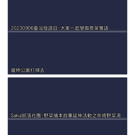
20230906臺灣母語日~大家一起學撒奇萊雅語
寵物公園打掃去
Sakul部落社團~野菜繪本故事延伸活動之柴燒野菜湯