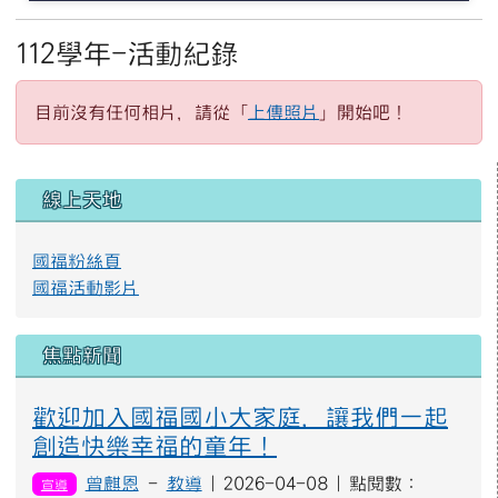
112學年-活動紀錄
目前沒有任何相片，請從「
上傳照片
」開始吧！
左邊區域內容
線上天地
國福粉絲頁
國福活動影片
焦點新聞
歡迎加入國福國小大家庭，讓我們一起
創造快樂幸福的童年！
曾麒恩
-
教導
| 2026-04-08 | 點閱數：
宣導