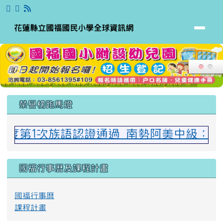
花蓮縣立國福國民小學全球資訊網
跳至主內容區
花蓮縣立國福國民小學全球資訊網
頁尾區域
上中區域內容
榮譽榜跑馬燈
年度第1次族語認證通過 南勢阿美中級：宋湘
國福行事曆及課程計畫
國福行事曆
課程計畫