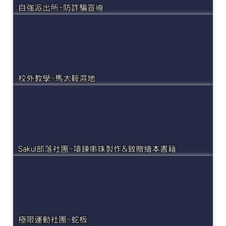
自強派出所~防詐騙宣導
校外教學~馬太鞍濕地
Sakul部落社團~項鍊串珠製作&致贈繪本書籍
極限運動社團~蛇板