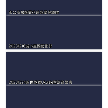
市公所奮進愛花蓮獎學金頒贈
20231216城市空間藝術節
20231224普世歡騰Ukulele聖誕音樂會