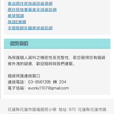
臺灣原住民族資訊資源網
遊樂設施管理規範2.png
原住民族委員會全球資訊網
希望閱讀
族語E樂園
遊樂設施管理規範1.png
全國教師在職進修資訊網
個資保護
S__4137014.jpg
為保護個人資料之機密性及完整性，若您覺得您有個資
被外洩的疑慮，歡迎隨時與我們連繫。
4月2日世界關懷自閉症日主視覺｜衛生福利部社會及家庭署(112
年製).jpg
個資保護連絡窗口
連絡電話: 03-8561395 轉 204
電子信箱: evonlu1107@gmail.com
12月3日國際身心障礙者日-智能障礙者主視覺｜衛生福利部社
會及家庭署(112年製).jpg
頁尾區域內容
花蓮縣花蓮市國福國民小學 地址:970 花蓮縣花蓮市國