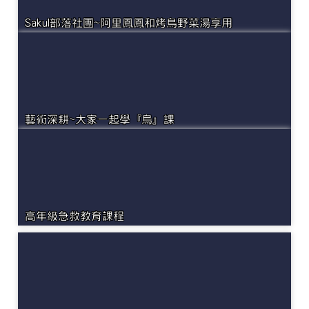
Sakul部落社團~阿里鳳鳳和烤鳥野菜湯享用
藝術深耕~大家一起學『烏』課
高年級急救教育課程