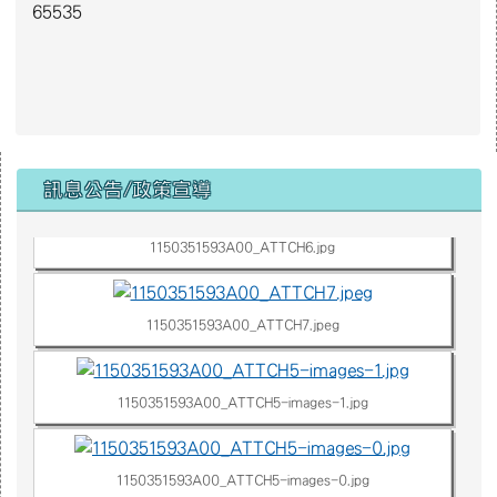
65535
1150351593A00_ATTCH3.jpg
右邊區域內容
訊息公告/政策宣導
1150351593A00_ATTCH6.jpg
1150351593A00_ATTCH7.jpeg
1150351593A00_ATTCH5-images-1.jpg
1150351593A00_ATTCH5-images-0.jpg