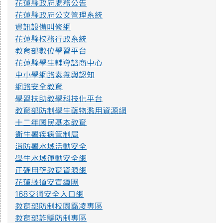
花蓮縣政府處務公告
或其他校園安全事件，經查內政部警政署165打詐儀表板「縣市
花蓮縣政府公文管理系統
案例」列有423件因使用小紅書遭詐騙之案例，態樣包含：網路
資訊設備叫修網
購物詐騙、假交友（投資詐財）詐騙、假買家騙賣家詐騙、假
求職詐騙、色情應召詐財詐騙等。因此，教育部建置「不迷小
花蓮縣校務行政系統
紅書，青春不迷途」專區，提供小紅書潛在威脅教育宣導資源
教育部數位學習平台
及講師資料，請多加推廣運用。
花蓮縣學生輔導諮商中心
https://eliteracy.edu.tw/Shorts/xiaohongshu.html
中小學網路素養與認知
網路安全教育
學習扶助教學科技化平台
提升社會大眾對身心障礙者權利公約1.jpg
教育部防制學生藥物濫用資源網
十二年國民基本教育
衛生署疾病管制局
提升社會大眾對身心障礙者權利公約2.jpg
消防署水域活動安全
學生水域運動安全網
防範一氧化碳中毐.jpg
正確用藥教育資源網
花蓮縣道安宣導團
168交通安全入口網
遊樂設施管理規範3.png
教育部防制校園霸凌專區
教育部詐騙防制專區