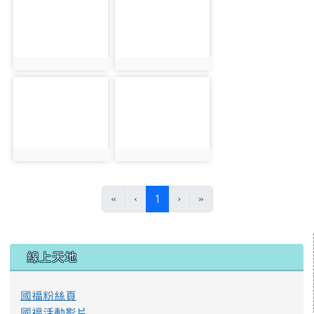
photo:105
photo:106
photo-107
photo-109
photo:107
photo:109
(目前頁次)
«
‹
1
›
»
左邊區域內容
線上天地
國福粉絲頁
國福活動影片