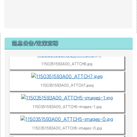
右邊區域內容
1150351593A00_ATTCH3.jpg
訊息公告/政策宣導
1150351593A00_ATTCH6.jpg
1150351593A00_ATTCH7.jpeg
1150351593A00_ATTCH5-images-1.jpg
1150351593A00_ATTCH5-images-0.jpg