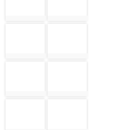
photo:127
photo:128
photo-129
photo-130
photo:129
photo:130
photo-131
photo-132
photo:131
photo:132
photo-133
photo-134