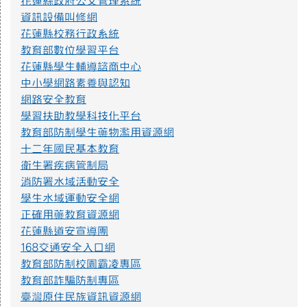
花蓮縣政府公文管理系統
或其他校園安全事件，經查內政部警政署165打詐儀表板「縣市
資訊設備叫修網
案例」列有423件因使用小紅書遭詐騙之案例，態樣包含：網路
購物詐騙、假交友（投資詐財）詐騙、假買家騙賣家詐騙、假
花蓮縣校務行政系統
求職詐騙、色情應召詐財詐騙等。因此，教育部建置「不迷小
教育部數位學習平台
紅書，青春不迷途」專區，提供小紅書潛在威脅教育宣導資源
花蓮縣學生輔導諮商中心
及講師資料，請多加推廣運用。
中小學網路素養與認知
https://eliteracy.edu.tw/Shorts/xiaohongshu.html
網路安全教育
學習扶助教學科技化平台
教育部防制學生藥物濫用資源網
提升社會大眾對身心障礙者權利公約1.jpg
十二年國民基本教育
衛生署疾病管制局
提升社會大眾對身心障礙者權利公約2.jpg
消防署水域活動安全
學生水域運動安全網
正確用藥教育資源網
防範一氧化碳中毐.jpg
花蓮縣道安宣導團
168交通安全入口網
教育部防制校園霸凌專區
遊樂設施管理規範3.png
教育部詐騙防制專區
臺灣原住民族資訊資源網