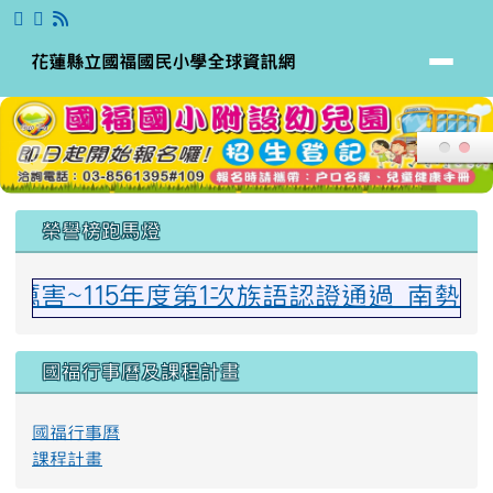
花蓮縣立國福國民小學全球資訊網
跳至主內容區
花蓮縣立國福國民小學全球資訊網
頁尾區域
上中區域內容
榮譽榜跑馬燈
厲害~115年度第1次族語認證通過 南勢
國福行事曆及課程計畫
國福行事曆
課程計畫