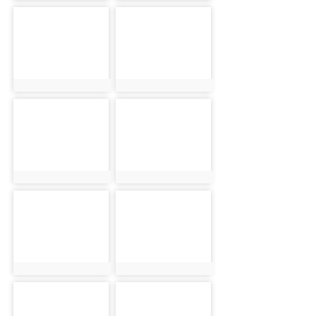
photo-122
photo-125
photo:122
photo:125
photo-119
photo-123
photo:119
photo:123
photo-126
photo-120
photo:126
photo:120
photo-127
photo-128