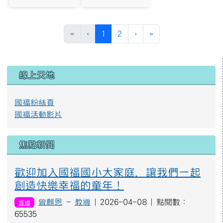
photo:133
photo:134
(目前頁次)
下一頁
最後頁
«
‹
1
2
›
»
左邊區域內容
線上天地
國福粉絲頁
國福活動影片
焦點新聞
歡迎加入國福國小大家庭，讓我們一起
創造快樂幸福的童年！
曾麒恩
-
教導
| 2026-04-08 | 點閱數：
宣導
65535