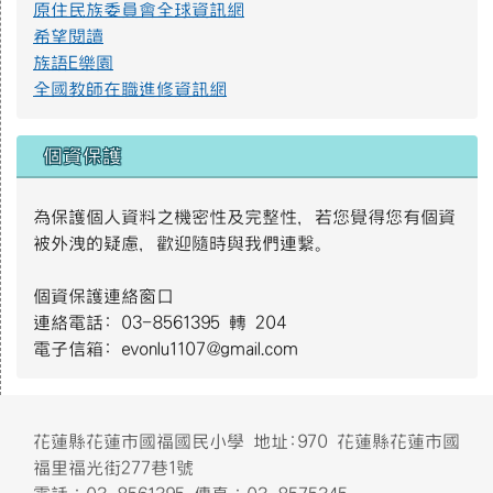
原住民族委員會全球資訊網
遊樂設施管理規範2.png
希望閱讀
族語E樂園
全國教師在職進修資訊網
遊樂設施管理規範1.png
個資保護
S__4137014.jpg
為保護個人資料之機密性及完整性，若您覺得您有個資
被外洩的疑慮，歡迎隨時與我們連繫。
4月2日世界關懷自閉症日主視覺｜衛生福利部社會及家庭署(112
個資保護連絡窗口
年製).jpg
連絡電話: 03-8561395 轉 204
電子信箱: evonlu1107@gmail.com
12月3日國際身心障礙者日-智能障礙者主視覺｜衛生福利部社
會及家庭署(112年製).jpg
頁尾區域內容
花蓮縣花蓮市國福國民小學 地址:970 花蓮縣花蓮市國
福里福光街277巷1號