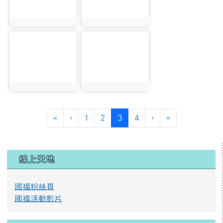
photo:2436
photo:2430
photo-2483
photo-2461
photo:2483
photo:2461
第一頁
上一頁
(目前頁次)
下一頁
最後頁
«
‹
1
2
3
4
›
»
左邊區域內容
線上天地
國福粉絲頁
國福活動影片