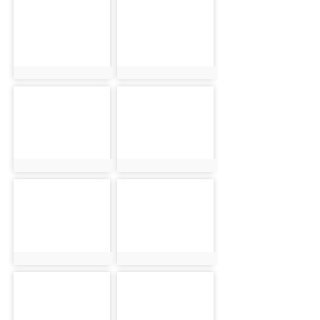
photo-2445
photo-2481
photo:2445
photo:2481
photo-2488
photo-2457
photo:2488
photo:2457
photo-2492
photo-2441
photo:2492
photo:2441
photo-2436
photo-2430