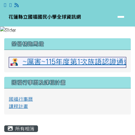
花蓮縣立國福國民小學全球資訊網
跳至主內容區
花蓮縣立國福國民小學全球資訊網
頁尾區域
上中區域內容
榮譽榜跑馬燈
~厲害~115年度第1次族語認證通
國福行事曆及課程計畫
國福行事曆
課程計畫
主內容區域
所有相簿