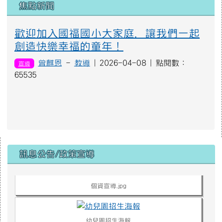
焦點新聞
歡迎加入國福國小大家庭，讓我們一起
創造快樂幸福的童年！
曾麒恩
-
教導
| 2026-04-08 | 點閱數：
宣導
65535
右邊區域內容
1708481928772.jpg
訊息公告/政策宣導
個資宣導.jpg
幼兒園招生海報