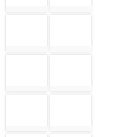
photo:2468
photo:2439
photo-2450
photo-2495
photo:2450
photo:2495
photo-2443
photo-2454
photo:2443
photo:2454
photo-2434
photo-2475
photo:2434
photo:2475